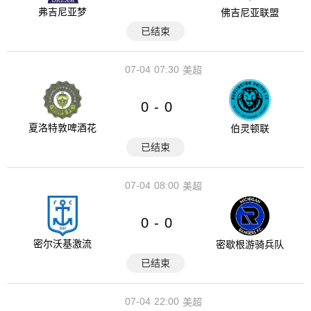
弗吉尼亚梦
佛吉尼亚联盟
已结束
07-04
07:30
美超
0
0
-
夏洛特敦啤酒花
伯灵顿联
已结束
07-04
08:00
美超
0
0
-
密尔沃基激流
密歇根游骑兵队
已结束
07-04
22:00
美超