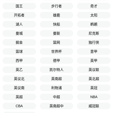
国王
步行者
奇才
开拓者
雄鹿
太阳
湖人
快船
鹈鹕
曼城
曼联
尼克斯
掘金
篮网
独行侠
篮球
世界杯
意甲
西甲
德甲
英甲
英乙
凯尔特人
英议联
英议北
英南超
英北超
英议南
利物浦
英冠
英超
中超
NBA
CBA
英南超中
威冠联