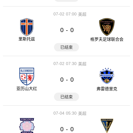
07-02
07:00
美超
0
0
-
里斯托兹
格罗夫足球联合会
已结束
07-02
07:30
美超
0
0
-
亚历山大红
弗雷德里克
已结束
07-04
05:30
美超
0
0
-