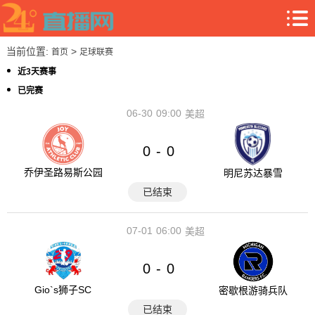
当前位置:
>
首页
足球联赛
近3天赛事
已完赛
06-30
09:00
美超
0
0
-
乔伊圣路易斯公园
明尼苏达暴雪
已结束
07-01
06:00
美超
0
0
-
Gio`s狮子SC
密歇根游骑兵队
已结束