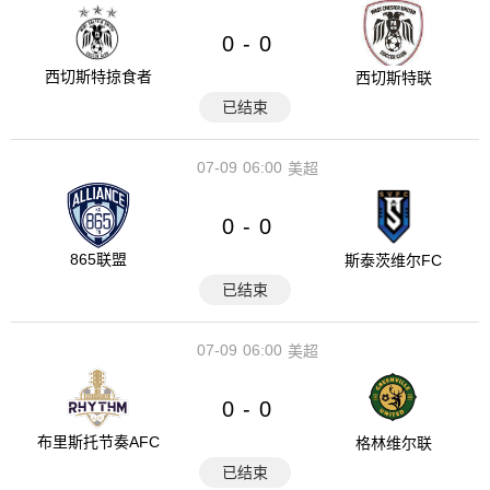
0
0
-
西切斯特掠食者
西切斯特联
已结束
07-09
06:00
美超
0
0
-
865联盟
斯泰茨维尔FC
已结束
07-09
06:00
美超
0
0
-
布里斯托节奏AFC
格林维尔联
已结束