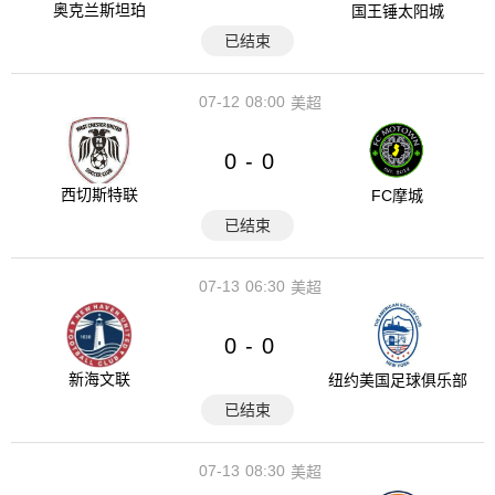
奥克兰斯坦珀
国王锤太阳城
已结束
07-12
08:00
美超
0
0
-
西切斯特联
FC摩城
已结束
07-13
06:30
美超
0
0
-
新海文联
纽约美国足球俱乐部
已结束
07-13
08:30
美超