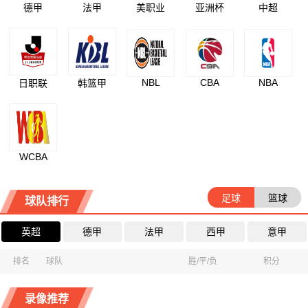
德甲
法甲
美职业
亚洲杯
中超
NBL
CBA
NBA
日职联
韩篮甲
WCBA
足球
篮球
球队排行
英超
德甲
法甲
西甲
意甲
排名
球队
胜/平/负
积分
录像推荐