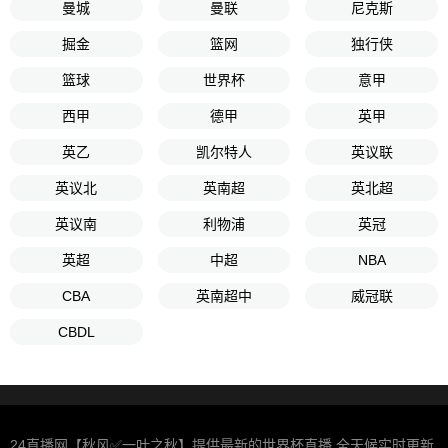
曼城
曼联
尼克斯
掘金
篮网
独行侠
篮球
世界杯
意甲
西甲
德甲
英甲
英乙
凯尔特人
英议联
英议北
英南超
英北超
英议南
利物浦
英冠
英超
中超
NBA
CBA
英南超中
威冠联
CBDL
24直播网【秋风✅一叶之秋】提供最新的世界杯直播,全天候实时更新,