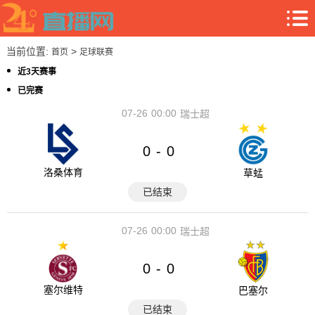
当前位置:
>
首页
足球联赛
近3天赛事
已完赛
07-26
00:00
瑞士超
0
0
-
洛桑体育
草蜢
已结束
07-26
00:00
瑞士超
0
0
-
塞尔维特
巴塞尔
已结束