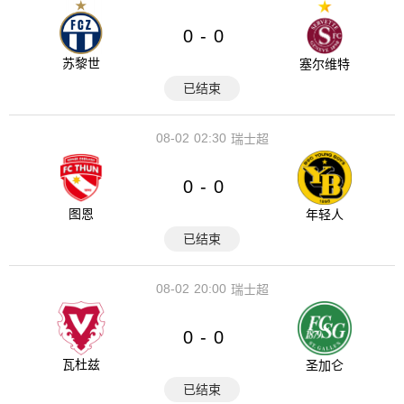
0
0
-
苏黎世
塞尔维特
已结束
08-02
02:30
瑞士超
0
0
-
图恩
年轻人
已结束
08-02
20:00
瑞士超
0
0
-
瓦杜兹
圣加仑
已结束