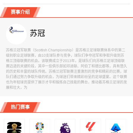
赛事介绍
苏冠
苏格兰冠军联赛（Scottish Championship）是苏格兰足球联赛体系中的第二
级别职业足球联赛，由10支球队参与竞争，球队们争夺冠军和争取升级到苏
格兰顶级联赛的机会。该联赛成立于2013年，是球队们向苏格兰足球顶级联
赛迈进的关键阶段，其中一些俱乐部如邓迪联、阿伯丁和德比郡等，具有悠久
的历史和丰富的球队传统。苏格兰冠军联赛注重激烈的竞争和精彩的比赛，球
队们通过努力争取升级的机会，为球迷们带来精彩纷呈的足球盛宴。这个联赛
也为年轻球员提供了展示才华和锻炼自己技能的舞台，推动着苏格兰足球的发
展和壮大，为
热门赛事