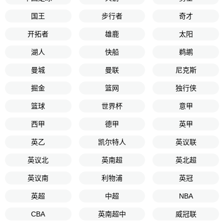
国王
步行者
奇才
开拓者
雄鹿
太阳
湖人
快船
鹈鹕
曼城
曼联
尼克斯
掘金
篮网
独行侠
篮球
世界杯
意甲
西甲
德甲
英甲
英乙
凯尔特人
英议联
英议北
英南超
英北超
英议南
利物浦
英冠
英超
中超
NBA
CBA
英南超中
威冠联