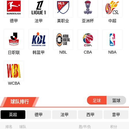
德甲
法甲
美职业
亚洲杯
中超
NBL
CBA
NBA
日职联
韩篮甲
WCBA
足球
篮球
球队排行
英超
德甲
法甲
西甲
意甲
排名
球队
胜/平/负
积分