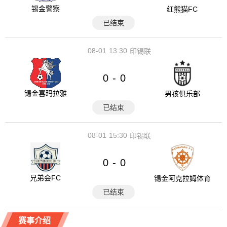
锡金警察
红熊猫FC
已结束
08-01
13:30
印锡联
0
0
-
锡金喜玛拉雅
男孩俱乐部
已结束
08-01
15:30
印锡联
0
0
-
兄弟会FC
锡金阿克拉姆体育
已结束
赛事介绍