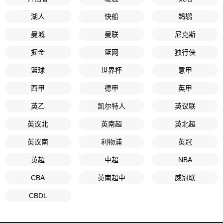
湖人
快船
鹈鹕
曼城
曼联
尼克斯
掘金
篮网
独行侠
篮球
世界杯
意甲
西甲
德甲
英甲
英乙
凯尔特人
英议联
英议北
英南超
英北超
英议南
利物浦
英冠
英超
中超
NBA
CBA
英南超中
威冠联
CBDL