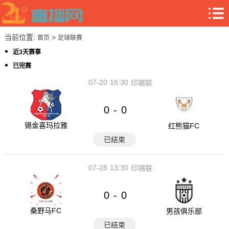
当前位置:
>
首页
足球联赛
近3天赛事
已完赛
07-20
16:30
印锡联
0
0
-
锡金喜玛拉雅
红熊猫FC
已结束
07-28
13:30
印锡联
0
0
-
桑野马FC
男孩俱乐部
已结束