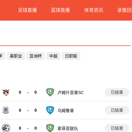
足球直播
蓝球直播
体育资讯
录像回
甲
美职业
亚洲杯
中超
日职联
0
-
0
已结束
卢姆什亚普SC
0
-
0
已结束
乌姆鲁普
0
-
0
已结束
索菲亚联队