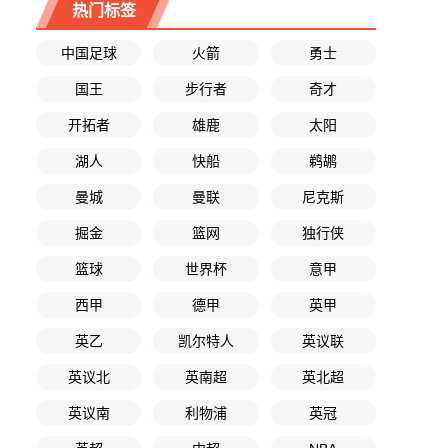
热门标签
中国足球
火箭
勇士
国王
步行者
奇才
开拓者
雄鹿
太阳
湖人
快船
鹈鹕
曼城
曼联
尼克斯
掘金
篮网
独行侠
篮球
世界杯
意甲
西甲
德甲
英甲
英乙
凯尔特人
英议联
英议北
英南超
英北超
英议南
利物浦
英冠