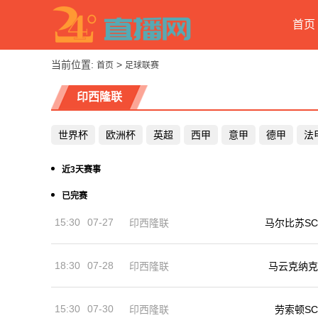
首页
当前位置:
>
首页
足球联赛
印西隆联
世界杯
欧洲杯
英超
西甲
意甲
德甲
法
近3天赛事
已完赛
15:30
07-27
印西隆联
马尔比苏SC
18:30
07-28
印西隆联
马云克纳克
15:30
07-30
印西隆联
劳索顿SC