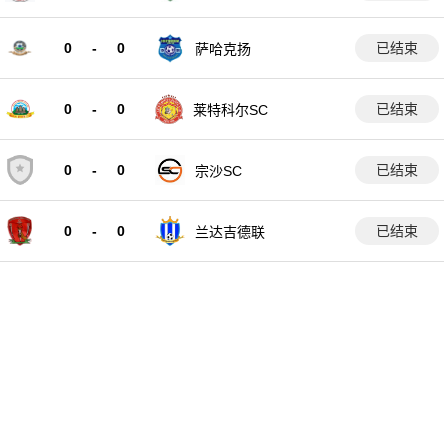
0
-
0
已结束
萨哈克扬
0
-
0
已结束
莱特科尔SC
0
-
0
已结束
宗沙SC
0
-
0
已结束
兰达吉德联